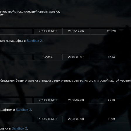
е настройки окружающей среды уровня.
ent
.
XRUSHT.NET
2007-12-06
23220
анию ландшафта в
Sandbox 2
.
Crytek
2010-09-07
8514
бражения Вашего уровня с видом сверху-вниз, совместимого с игровой картой уровня,
XRUSHT.NET
2008-02-08
9919
ндшафтом в
Sandbox 2
.
XRUSHT.NET
2008-02-08
9899
ровня в
Sandbox 2
.