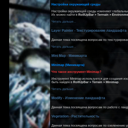
Настройки окружающей среды
Настройки окружающей среды изменяют глобальны
Их можно найти в
RollUpBar > Terrrain > Environm
Читать дальше...
Layer Painter - Текстурирование ландшафта
Данная тема посвящена вопросам по текстуриров
Читать дальше...
Mini Map - Миникарта
Minimap (Миникарта)
Что такое инструмент Minimap?
Инструмент Minimap используется для создания изо
быть найден в
RollUpBar > Terrain > Minimap
.
Читать дальше...
Modify - Изменение ландшафта
Данная тема посвящена вопросам по работе с ла
Vegetation - Растительность
Данная тема посвящена вопросам по озеленению у