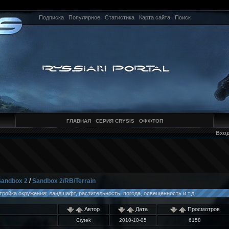
Подписка
Популярное
Статистика
Карта сайта
Поиск
ГЛАВНАЯ
СЕРИЯ CRYSIS
ОФФТОП
Вхо
Sandbox 2
/
Sandbox 2/RB/Terrain
стройка окружения: ландшафт, растительность, погода, освещенность и т.д.
Автор
Дата
Просмотров
Crytek
2010-10-05
6158