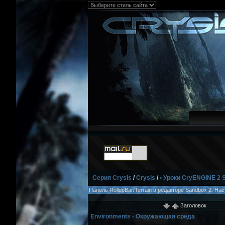
Серия Crysis
/
Crysis
/
• Уроки CryENGINE 2 
Панель RollupBar/Terrain в редакторе Sandbox 2. На
Заголовок
Environments - Окружающая среда