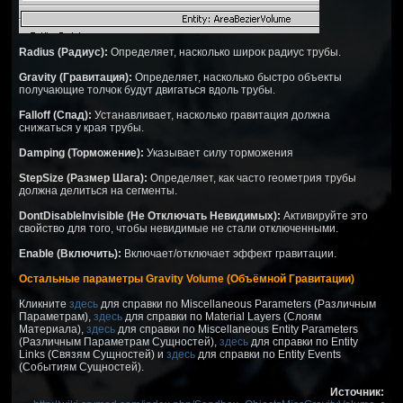
Radius (Радиус):
Определяет, насколько широк радиус трубы.
Gravity (Гравитация):
Определяет, насколько быстро объекты
получающие толчок будут двигаться вдоль трубы.
Falloff (Спад):
Устанавливает, насколько гравитация должна
снижаться у края трубы.
Damping (Торможение):
Указывает силу торможения
StepSize (Размер Шага):
Определяет, как часто геометрия трубы
должна делиться на сегменты.
DontDisableInvisible (Не Отключать Невидимых):
Активируйте это
свойство для того, чтобы невидимые не стали отключенными.
Enable (Включить):
Включает/отключает эффект гравитации.
Остальные параметры Gravity Volume (Объёмной Гравитации)
Кликните
здесь
для справки по Miscellaneous Parameters (Различным
Параметрам),
здесь
для справки по Material Layers (Слоям
Материала),
здесь
для справки по Miscellaneous Entity Parameters
(Различным Параметрам Сущностей),
здесь
для справки по Entity
Links (Связям Сущностей) и
здесь
для справки по Entity Events
(Событиям Сущностей).
Источник: