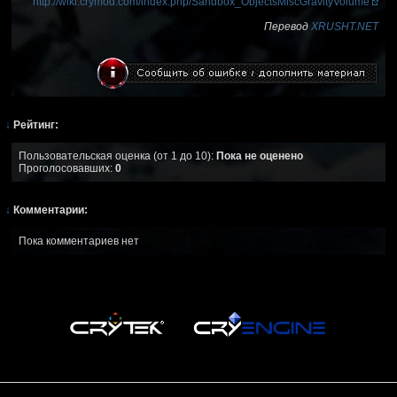
http://wiki.crymod.com/index.php/Sandbox_ObjectsMiscGravityVolume
Перевод
XRUSHT.NET
↓
Рейтинг:
Пользовательская оценка (от 1 до 10):
Пока не оценено
Проголосовавших:
0
↓
Комментарии:
Пока комментариев нет