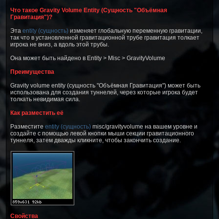
Что такое Gravity Volume Entity (Сущность "Объёмная
Гравитация")?
Эта
entity (сущность)
изменяет глобальную переменную гравитации,
так что в установленной гравитационной трубе гравитация толкает
игрока не вниз, а вдоль этой трубы.
Она может быть найдено в Entity > Misc > GravityVolume
Преимущества
Gravity volume entity (сущность "Объёмная Гравитация") может быть
использована для создания туннелей, через которые игрока будет
толкать невидимая сила.
Как разместить её
Разместите
entity (сущность)
misc/gravityvolume на вашем уровне и
создайте с помощью левой кнопки мыши секции гравитационного
туннеля, затем дважды кликните, чтобы закончить создание.
Свойства