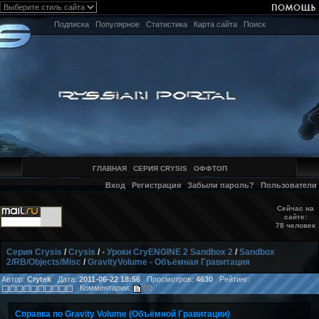
Подписка
Популярное
Статистика
Карта сайта
Поиск
ГЛАВНАЯ
СЕРИЯ CRYSIS
ОФФТОП
Вход
Регистрация
Забыли пароль?
Пользователи
Сейчас на
сайте:
78 человек
Серия Crysis
/
Crysis
/
• Уроки CryENGINE 2 Sandbox 2
/
Sandbox
2/RB/Objects/Misc
/
GravityVolume - Объёмная Гравитация
Автор:
Crytek
Дата:
2011-06-22 18:56
Просмотров:
4630
Рейтинг:
Комментарии:
(0)
Справка по Gravity Volume (Объёмной Гравитации)